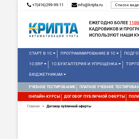
+7(416)299-99-11
info@kripta.ru
Список виде
ЕЖЕГОДНО БОЛЕЕ
1100
КАДРОВИКОВ И ПРОГ
ИСПОЛЬЗУЮТ НАШИ КУ
СТАРТ В 1С
ПРОГРАММИРОВАНИЕ В 1С
ПОДГО
1С:ERP
1С:БУХГАЛТЕРИЯ И УПРОЩЕНКА
ТОРГО
БЮДЖЕТНИКАМ
КУРСЫ ДЛЯ ШКОЛЬНИКОВ
ДЛЯ ШКОЛЬНИКОВ
УЧЕБНОЕ ТЕСТИРОВАНИЕ
ПЛАТНОЕ УЧЕБНОЕ ТЕСТИРОВА
WEB, JAVA И ANDROID
ОНЛАЙН-КУРСЫ
ДОГОВОР ПУБЛИЧНОЙ ОФЕРТЫ
ПОЛИ
»
Главная
Договор публичной оферты