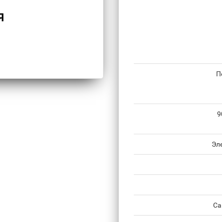
Я
П
9
Эл
Са