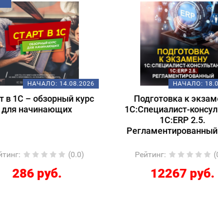
НАЧАЛО:
14.08.2026
НАЧАЛО:
18.
т в 1С – обзорный курс
Подготовка к экзам
для начинающих
1С:Специалист-консул
1С:ERP 2.5.
Регламентированный
йтинг
:
(0.0)
Рейтинг
:
(
286 руб.
12267 руб.