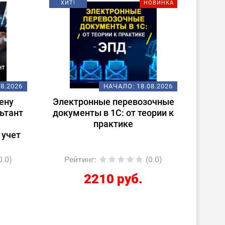
ХИТ!
НОВИНКА
08.2026
НАЧАЛО:
18.08.2026
ену
Электронные перевозочные
Испо
ьтант
документы в 1С: от теории к
ст
практике
(
 учет
0.0)
Рейтинг
:
(0.0)
Ре
2210 руб.