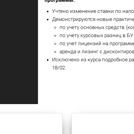
программы:
Учтено изменение ставки по налог
Демонстрируются новые практич
по учету основных средств (к
по учету курсовых разниц в БУ 
по учет лицензий на программ
аренда и лизинг с дисконтиро
Исключено из курса подробное р
18/02.