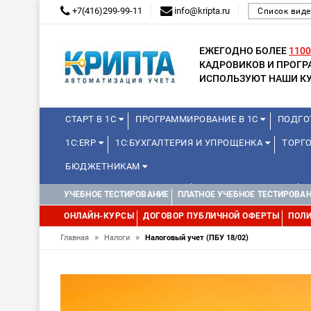
+7(416)299-99-11
info@kripta.ru
Список виде
ЕЖЕГОДНО БОЛЕЕ
1100
КАДРОВИКОВ И ПРОГ
ИСПОЛЬЗУЮТ НАШИ КУ
СТАРТ В 1С
ПРОГРАММИРОВАНИЕ В 1С
ПОДГО
1С:ERP
1С:БУХГАЛТЕРИЯ И УПРОЩЕНКА
ТОРГО
БЮДЖЕТНИКАМ
КУРСЫ ДЛЯ ШКОЛЬНИКОВ
ДЛЯ ШКОЛЬНИКОВ
УЧЕБНОЕ ТЕСТИРОВАНИЕ
ПЛАТНОЕ УЧЕБНОЕ ТЕСТИРОВА
WEB, JAVA И ANDROID
ОНЛАЙН-КУРСЫ
ДОГОВОР ПУБЛИЧНОЙ ОФЕРТЫ
ПОЛИ
»
»
Главная
Налоги
Налоговый учет (ПБУ 18/02)