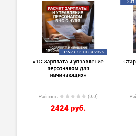
ХИТ!
08.2026
НАЧАЛО:
14.08.2026
 в
«1С:Зарплата и управление
Стар
ата и
персоналом для
лом»
начинающих»
0.0)
Рейтинг
:
(0.0)
Ре
2424 руб.