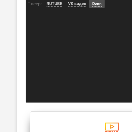
Плеер:
RUTUBE
VK видео
Dzen