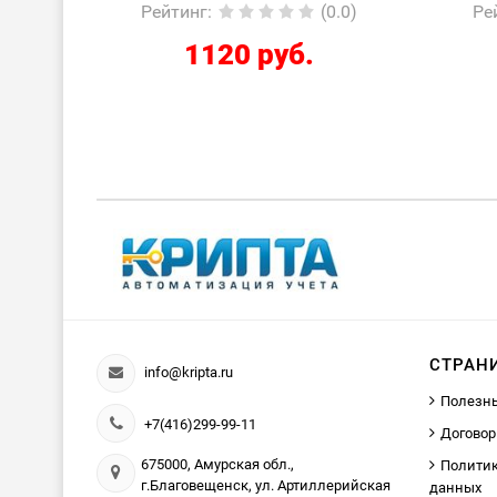
(0.0)
Рейтинг
:
(0.0)
Р
2424 руб.
СТРАН
info@kripta.ru
Полезн
+7(416)299-99-11
Договор
675000, Амурская обл.,
Политик
г.Благовещенск, ул. Артиллерийская
данных