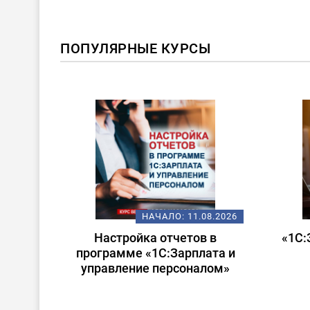
ПОПУЛЯРНЫЕ КУРСЫ
ХИ
.08.2026
НАЧАЛО:
14.08.2026
в в
«1С:Зарплата и управление
Ста
лата и
персоналом для
алом»
начинающих»