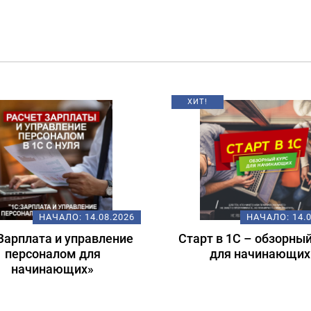
Т!
НАЧАЛО:
14.08.2026
НАЧАЛО:
18
рт в 1С – обзорный курс
Подготовка к экза
для начинающих
1С:Специалист-консу
1С:ERP 2.5.
Регламентированны