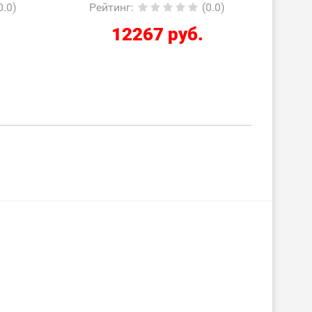
(0.0)
Рейтинг
:
(0.0)
Р
.
2210 руб.