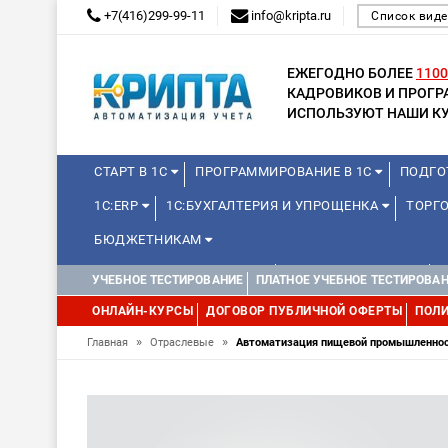
+7(416)299-99-11
info@kripta.ru
Список виде
ЕЖЕГОДНО БОЛЕЕ
1100
КАДРОВИКОВ И ПРОГ
ИСПОЛЬЗУЮТ НАШИ КУ
СТАРТ В 1С
ПРОГРАММИРОВАНИЕ В 1С
ПОДГО
1С:ERP
1С:БУХГАЛТЕРИЯ И УПРОЩЕНКА
ТОРГО
БЮДЖЕТНИКАМ
КУРСЫ ДЛЯ ШКОЛЬНИКОВ
ДЛЯ ШКОЛЬНИКОВ
УЧЕБНОЕ ТЕСТИРОВАНИЕ
ПЛАТНОЕ УЧЕБНОЕ ТЕСТИРОВА
WEB, JAVA И ANDROID
ОНЛАЙН-КУРСЫ
ДОГОВОР ПУБЛИЧНОЙ ОФЕРТЫ
ПОЛИ
»
»
Главная
Отраслевые
Автоматизация пищевой промышленност